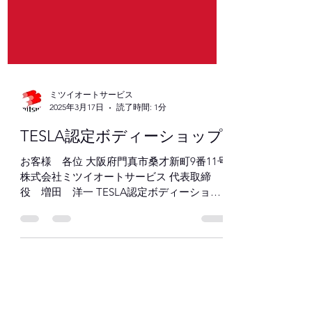
ミツイオートサービス
2025年3月17日
読了時間: 1分
TESLA認定ボディーショップ
お客様 各位 大阪府門真市桑才新町9番11号
株式会社ミツイオートサービス 代表取締
役 増田 洋一 TESLA認定ボディーショッ
プ取得のお知らせ 拝啓 初春の候、ますま
す御健勝のこととお慶び申し上げます。 平
素は格別のお引き立てを賜り、ありがたく厚
く御礼申し上...