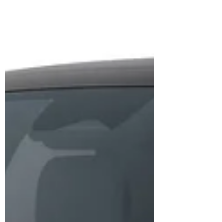
７月１０日に本年も弊社が加盟するBSサミ
ット事業協同組合の「2023年全国大会」に
参加して参りました。 本年は９８社ものオ
ブザーブ参加企業が参加され１，０００名近
い皆様の参加で盛大に開催出来ました。 多
くの方々と情報交換ができ、今後の参考にさ
せて頂く事ができました！