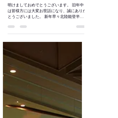
ミツイオートサービス
2024年1月2日
読了時間: 1分
謹賀新年
明けましておめでとうございます。 旧年中
は皆様方には大変お世話になり、誠にありが
とうございました。 新年早々北陸能登半島
地震が発生し、災害に見舞われた方々には心
よりお見舞い申し上げますと共に、一日も早
い復興をお祈り申し上げます。 早く平和な
日常が取り戻せる様祈るばかりです。...