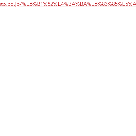
uiauto.co.jp/%E6%B1%82%E4%BA%BA%E6%83%85%E5%