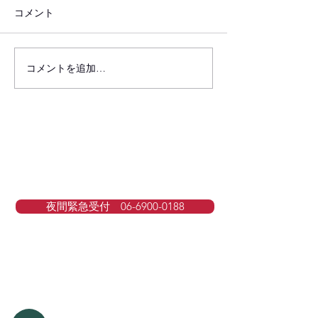
平素は格別のご愛顧を賜り、
コメント
厚く御礼申し上げます。 これ
まで弊社では、お客様への感
謝の気持ちを込めて弊社で初
コメントを追加…
行政書士法改正
めて車検をお申込み頂いたお
動車関連手続き
客様に「オイル交換無料サー
扱いについての
ビス」を提供してまいりまし
た。しかしながら、昨今の中
東情勢の緊迫化に伴う原油価
格の高騰、および物流の混乱
によるエンジンオイルの深刻
な入手困難が続いておりま
夜間緊急受付 06-6900-0188
す。 弊社といたしましても、
コスト削減等の努力によりサ
ービスの維持に努めてまいり
ましたが